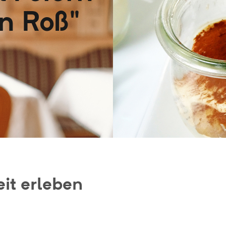
n Roß"
eit erleben