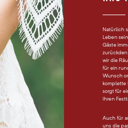
Natürlich 
Leben sein.
Gäste imme
zurückden
wir die Rä
für ein r
Wunsch org
komplette 
sorgt für 
Ihren Fest
Auch für a
uns die pa