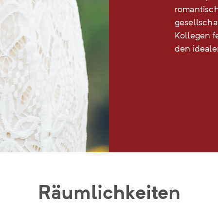
romantisch
gesellscha
Kollegen f
den ideal
Räumlichkeiten