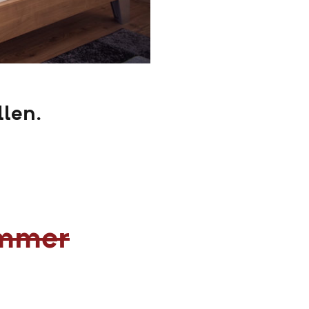
llen.
immer