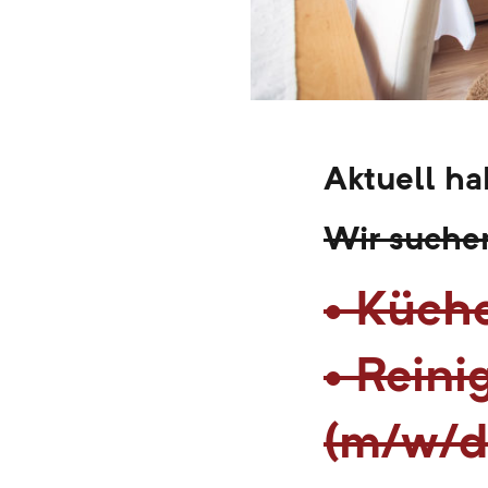
Aktuell ha
Wir suche
• Küch
• Reini
(m/w/d