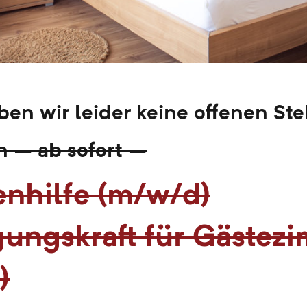
ben wir leider keine offenen Ste
n – ab sofort –
enhilfe (m/w/d)
gungskraft für Gästez
)